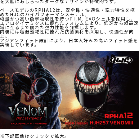
を大胆にあしらったダークなデザインが特徴的です。
ベースモデルのRPHA12は、安全性・快適性・空力特性を極
めたHJCのハイパフォーマンスモデル。
軽量かつ高い衝撃吸収性を持つP.I.M. EVOシェルを採用し、
エアロダイナミクスに優れたフォルムにより、低速から超高速
域に至るまで優れた空力性能を発揮します。
内装には吸湿速乾性に優れた抗菌素材を採用し、快適性が向
上。
アジアンフィット設計により、日本人好みの高いフィット感を
実現しています。
※下記画像はクリックで拡大。