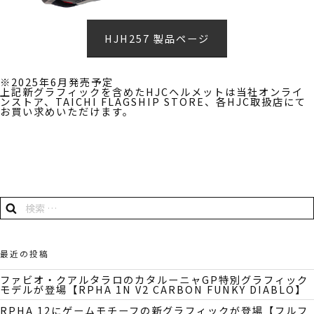
HJH257 製品ページ
※2025年6月発売予定
上記新グラフィックを含めたHJCヘルメットは当社オンライ
ンストア、TAICHI FLAGSHIP STORE、各HJC取扱店にて
お買い求めいただけます。
検
検
索:
索
最近の投稿
ファビオ・クアルタラロのカタルーニャGP特別グラフィック
モデルが登場【RPHA 1N V2 CARBON FUNKY DIABLO】
RPHA 12にゲームモチーフの新グラフィックが登場【フルフ