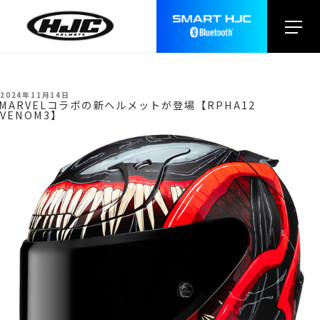
test
月:
2024年11月
投
2024年11月14日
稿
MARVELコラボの新ヘルメットが登場【RPHA12
日:
VENOM3】