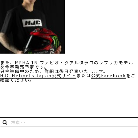
また、RPHA 1N ファビオ・クアルタラロのレプリカモデル
を今春発売予定です。
只今準備中のため、詳細は後日発表いたします。
HJC Helmets Japan公式サイト
または
公式Facebook
をご
確認ください。
検
検
索:
索