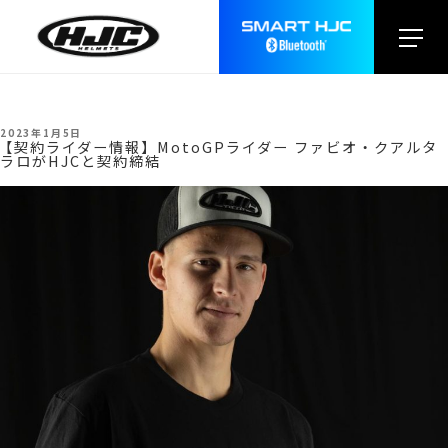
test
月:
2023年1月
投
2023年1月5日
稿
【契約ライダー情報】MotoGPライダー ファビオ・クアルタ
日:
ラロがHJCと契約締結