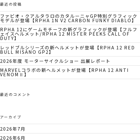
最近の投稿
ファビオ・クアルタラロのカタルーニャGP特別グラフィック
モデルが登場【RPHA 1N V2 CARBON FUNKY DIABLO】
RPHA 12にゲームモチーフの新グラフィックが登場【フルフ
ェイスヘルメット/RPHA 12 MISTER PEEKS CALL OF
DUTY】
レッドブルシリーズの新ヘルメットが登場【RPHA 12 RED
BULL MISANO GP2】
2026年度 モーターサイクルショー 出展レポート
MARVELコラボの新ヘルメットが登場【RPHA 12 ANTI
VENOMⅡ】
最近のコメント
アーカイブ
2026年7月
2026年6月