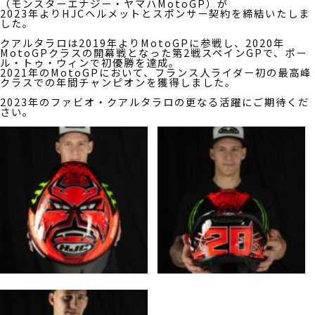
（モンスターエナジー・ヤマハMotoGP）が
2023年よりHJCヘルメットとスポンサー契約を締結いたしま
した。
クアルタラロは2019年よりMotoGPに参戦し、2020年
MotoGPクラスの開幕戦となった第2戦スペインGPで、ポー
ル・トゥ・ウィンで初優勝を達成。
2021年のMotoGPにおいて、フランス人ライダー初の最高峰
クラスでの年間チャンピオンを獲得しました。
2023年のファビオ・クアルタラロの更なる活躍にご期待くだ
さい。