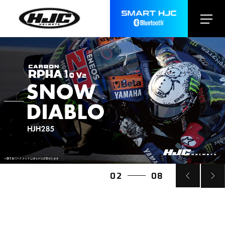
0
2
0
8